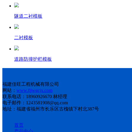
隧道二衬模板
二衬模板
道路防撞护栏模板
联系我们
福建佳旺工程机械有限公司
网站：
www.fjjwgcjx.com
联系电话：18960926670 林经理
电子邮件：1243581908@qq.com
地址：福建省福州市长乐区古槐镇下村北387号
首页
产品中心