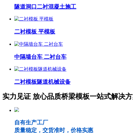
隧道洞口二衬混凝土施工
二衬模板 平模板
中隔墙台车 二衬台车
二衬模板隧道机械设备
实力见证 放心品质
桥梁模板一站式解决方
自有生产工厂
质量稳定，交货准时，价格实惠