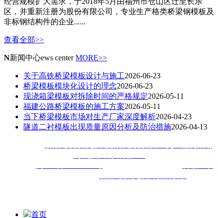
经营规模扩大需求，于2018年5月由福州市仓山区迁至长乐
区，并重新注册为股份有限公司，专业生产格类桥梁钢模板及
非标钢结构件的企业......
查看全部>>
N
新闻中心
ews center
MORE>>
关于高铁桥梁模板设计与施工
2026-06-23
桥梁模板模块化设计的理念
2026-06-23
现浇箱梁模板对拆除时间的严格规定
2026-05-11
福建公路桥梁模板的施工方案
2026-05-11
当下桥梁模板市场对生产厂家深度解析
2026-04-23
隧道二衬模板出现质量原因分析及防治措施
2026-04-13
热门搜索：
桥梁建筑模板
,
福建桥梁建筑模板厂家
,
工程机械钢
构件
,
福州钢结构加工
备案号：
闽ICP备18020413号
技术支持：
技术支持：
百诚互联
福建佳旺工程机械公司主
营
桥梁钢模板
,
福州桥梁模板
,福建
钢
模等钢结构加工工程,深受厦门,漳州,泉州,宁德,莆田,三明,南平,
龙岩,福清等地客户喜爱
首页