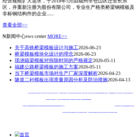
经营规模扩大需求，于2018年5月由福州市仓山区迁至长乐
区，并重新注册为股份有限公司，专业生产格类桥梁钢模板及
非标钢结构件的企业......
查看全部>>
N
新闻中心
ews center
MORE>>
关于高铁桥梁模板设计与施工
2026-06-23
桥梁模板模块化设计的理念
2026-06-23
现浇箱梁模板对拆除时间的严格规定
2026-05-11
福建公路桥梁模板的施工方案
2026-05-11
当下桥梁模板市场对生产厂家深度解析
2026-04-23
隧道二衬模板出现质量原因分析及防治措施
2026-04-13
热门搜索：
桥梁建筑模板
,
福建桥梁建筑模板厂家
,
工程机械钢
构件
,
福州钢结构加工
备案号：
闽ICP备18020413号
技术支持：
技术支持：
百诚互联
福建佳旺工程机械公司主
营
桥梁钢模板
,
福州桥梁模板
,福建
钢
模等钢结构加工工程,深受厦门,漳州,泉州,宁德,莆田,三明,南平,
龙岩,福清等地客户喜爱
首页