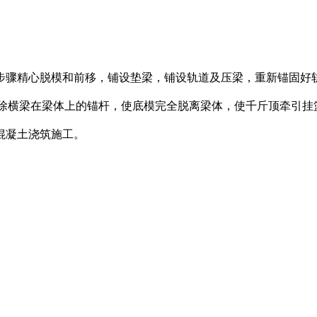
骤精心脱模和前移，铺设垫梁，铺设轨道及压梁，重新锚固好轨
拆除横梁在梁体上的锚杆，使底模完全脱离梁体，使千斤顶牵引
混凝土浇筑施工。