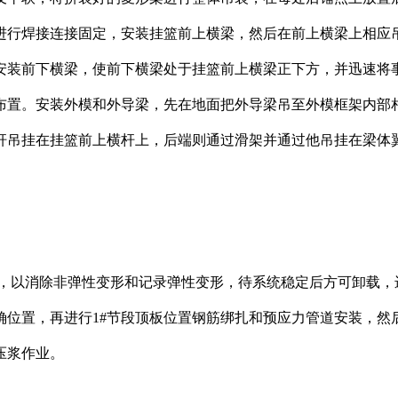
钢进行焊接连接固定，安装挂篮前上横梁，然后在前上横梁上相应
安装前下横梁，使前下横梁处于挂篮前上横梁正下方，并迅速将
布置。安装外模和外导梁，先在地面把外导梁吊至外模框架内部
杆吊挂在挂篮前上横杆上，后端则通过滑架并通过他吊挂在梁体
以消除非弹性变形和记录弹性变形，待系统稳定后方可卸载，进
确位置，再进行1#节段顶板位置钢筋绑扎和预应力管道安装，然
压浆作业。