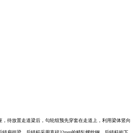
，待放置走道梁后，勾轮组预先穿套在走道上，利用梁体竖向
锚扁担梁，后锚杆采用直径32mm的精轧螺纹钢。后锚杆的下