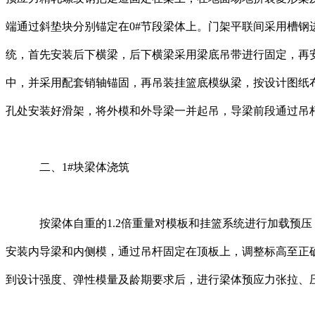
端通过斜垫块分别锚定在0#节段梁体上。门架平联间采用槽
统，首先安装后下横梁，后下横梁采用梁底吊带进行固定，再
中，并采用配套销轴锚固，再吊装挂篮底模纵梁，按设计图纸
孔处安装好滑架，将外模和外导梁一并起吊，导梁前段通过吊
二、1#块梁体浇筑
按梁体自重的1.2倍重量对模板和挂篮系统进行加载预压，
安装内导梁和内侧模，通过吊杆固定在顶板上，调整标高至正
到设计强度、弹性模量及龄期要求后，进行梁体预应力张拉、