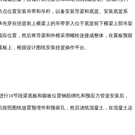
吊点位置安装吊带和吊杆，以备安装导梁和底篮。安装底篮系
事先穿在挂篮前上横梁上的吊带穿入位于底篮前下横梁上部吊架
相应位置，然后将导梁和外模采用螺栓连接成整体，在翼板预留
翼板上，根据设计图纸安装挂篮操作平台。
行1#节段梁底板和腹板位置钢筋绑扎和预应力管道安装后，
后按照图纸放置预埋件和预留孔，然后浇筑混凝土，在混凝土达