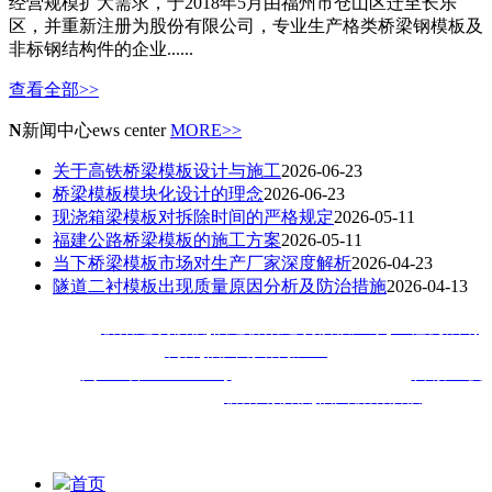
经营规模扩大需求，于2018年5月由福州市仓山区迁至长乐
区，并重新注册为股份有限公司，专业生产格类桥梁钢模板及
非标钢结构件的企业......
查看全部>>
N
新闻中心
ews center
MORE>>
关于高铁桥梁模板设计与施工
2026-06-23
桥梁模板模块化设计的理念
2026-06-23
现浇箱梁模板对拆除时间的严格规定
2026-05-11
福建公路桥梁模板的施工方案
2026-05-11
当下桥梁模板市场对生产厂家深度解析
2026-04-23
隧道二衬模板出现质量原因分析及防治措施
2026-04-13
热门搜索：
桥梁建筑模板
,
福建桥梁建筑模板厂家
,
工程机械钢
构件
,
福州钢结构加工
备案号：
闽ICP备18020413号
技术支持：
技术支持：
百诚互联
福建佳旺工程机械公司主
营
桥梁钢模板
,
福州桥梁模板
,福建
钢
模等钢结构加工工程,深受厦门,漳州,泉州,宁德,莆田,三明,南平,
龙岩,福清等地客户喜爱
首页