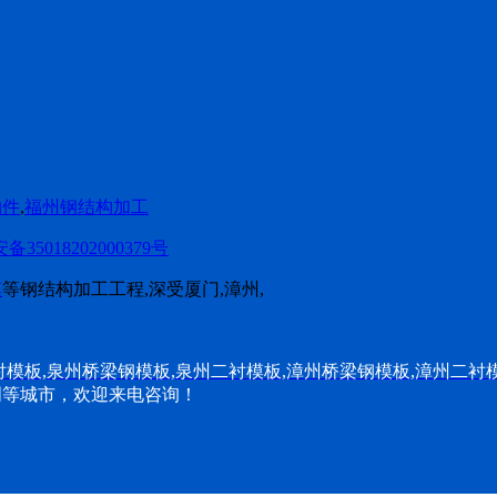
构件
,
福州钢结构加工
35018202000379号
模
等钢结构加工工程,深受厦门,漳州,
衬模板
,
泉州桥梁钢模板
,
泉州二衬模板
,
漳州桥梁钢模板
,
漳州二衬
三明等城市，欢迎来电咨询！