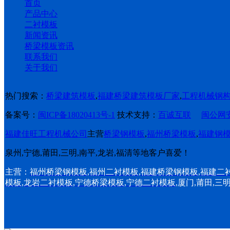
首页
产品中心
二衬模板
新闻资讯
桥梁模板资讯
联系我们
关于我们
热门搜索：
桥梁建筑模板
,
福建桥梁建筑模板厂家
,
工程机械钢
备案号：
闽ICP备18020413号-1
技术支持：
百诚互联
闽公网安备
福建佳旺工程机械公司
主营
桥梁钢模板
,
福州桥梁模板
,
福建钢
泉州,宁德,莆田,三明,南平,龙岩,福清等地客户喜爱！
主营：
福州桥梁钢模板
,
福州二衬模板
,
福建桥梁钢模板
,
福建二
模板
,
龙岩二衬模板
,
宁德桥梁模板
,
宁德二衬模板
,厦门,莆田,