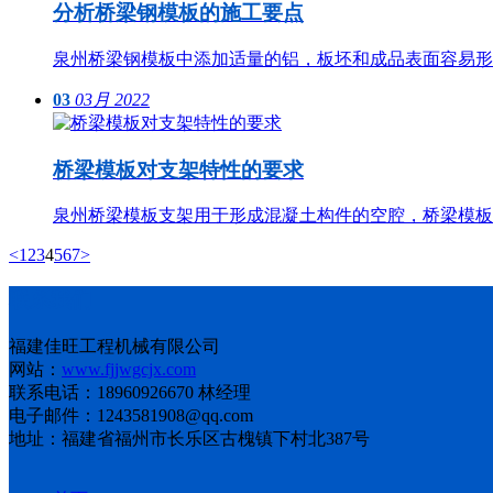
分析桥梁钢模板的施工要点
泉州桥梁钢模板中添加适量的铝，板坯和成品表面容易形
03
03月
2022
桥梁模板对支架特性的要求
泉州桥梁模板支架用于形成混凝土构件的空腔，桥梁模板
<
1
2
3
4
5
6
7
>
联系我们
福建佳旺工程机械有限公司
网站：
www.fjjwgcjx.com
联系电话：18960926670 林经理
电子邮件：1243581908@qq.com
地址：福建省福州市长乐区古槐镇下村北387号