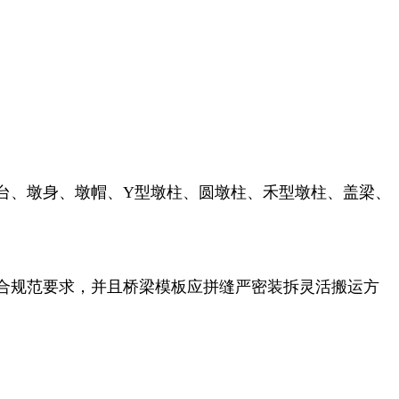
台、墩身、墩帽、Y型墩柱、圆墩柱、禾型墩柱、盖梁、
合规范要求，并且桥梁模板应拼缝严密装拆灵活搬运方