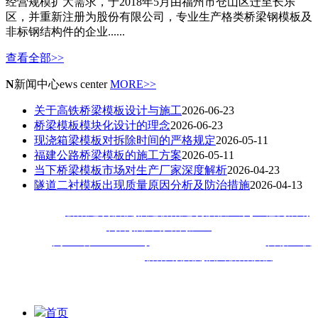
经营规模扩大需求，于2018年5月由福州市仓山区迁至长乐
区，并重新注册为股份有限公司，专业生产格类桥梁钢模板及
非标钢结构件的企业......
查看全部>>
N
新闻中心
ews center
MORE>>
关于高铁桥梁模板设计与施工
2026-06-23
桥梁模板模块化设计的理念
2026-06-23
现浇箱梁模板对拆除时间的严格规定
2026-05-11
福建公路桥梁模板的施工方案
2026-05-11
当下桥梁模板市场对生产厂家深度解析
2026-04-23
隧道二衬模板出现质量原因分析及防治措施
2026-04-13
热门搜索：
桥梁建筑模板
,
福建桥梁建筑模板厂家
,
工程机械钢
构件
,
福州钢结构加工
备案号：
闽ICP备18020413号
技术支持：
技术支持：
百诚互联
福建佳旺工程机械公司主
营
桥梁钢模板
,
福州桥梁模板
,福建
钢
模等钢结构加工工程,深受厦门,漳州,泉州,宁德,莆田,三明,南平,
龙岩,福清等地客户喜爱
首页