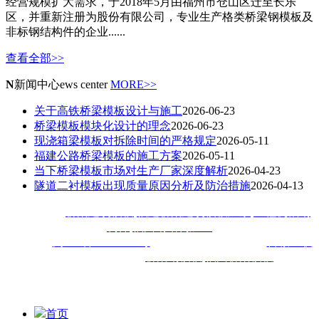
经营规模扩大需求，于2018年5月由福州市仓山区迁至长乐
区，并重新注册为股份有限公司，专业生产格类桥梁钢模板及
非标钢结构件的企业......
查看全部>>
N
新闻中心
ews center
MORE>>
关于高铁桥梁模板设计与施工
2026-06-23
桥梁模板模块化设计的理念
2026-06-23
现浇箱梁模板对拆除时间的严格规定
2026-05-11
福建公路桥梁模板的施工方案
2026-05-11
当下桥梁模板市场对生产厂家深度解析
2026-04-23
隧道二衬模板出现质量原因分析及防治措施
2026-04-13
热门搜索：
桥梁建筑模板
,
福建桥梁建筑模板厂家
,
工程机械钢
构件
,
福州钢结构加工
备案号：
闽ICP备18020413号
技术支持：
技术支持：
百诚互联
福建佳旺工程机械公司主
营
桥梁钢模板
,
福州桥梁模板
,福建
钢
模等钢结构加工工程,深受厦门,漳州,泉州,宁德,莆田,三明,南平,
龙岩,福清等地客户喜爱
首页