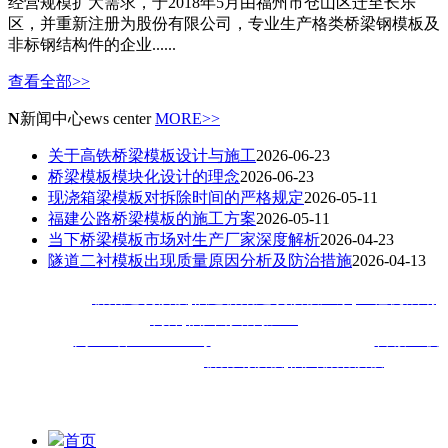
经营规模扩大需求，于2018年5月由福州市仓山区迁至长乐
区，并重新注册为股份有限公司，专业生产格类桥梁钢模板及
非标钢结构件的企业......
查看全部>>
N
新闻中心
ews center
MORE>>
关于高铁桥梁模板设计与施工
2026-06-23
桥梁模板模块化设计的理念
2026-06-23
现浇箱梁模板对拆除时间的严格规定
2026-05-11
福建公路桥梁模板的施工方案
2026-05-11
当下桥梁模板市场对生产厂家深度解析
2026-04-23
隧道二衬模板出现质量原因分析及防治措施
2026-04-13
热门搜索：
桥梁建筑模板
,
福建桥梁建筑模板厂家
,
工程机械钢
构件
,
福州钢结构加工
备案号：
闽ICP备18020413号
技术支持：
技术支持：
百诚互联
福建佳旺工程机械公司主
营
桥梁钢模板
,
福州桥梁模板
,福建
钢
模等钢结构加工工程,深受厦门,漳州,泉州,宁德,莆田,三明,南平,
龙岩,福清等地客户喜爱
首页