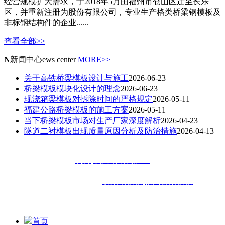
经营规模扩大需求，于2018年5月由福州市仓山区迁至长乐
区，并重新注册为股份有限公司，专业生产格类桥梁钢模板及
非标钢结构件的企业......
查看全部>>
N
新闻中心
ews center
MORE>>
关于高铁桥梁模板设计与施工
2026-06-23
桥梁模板模块化设计的理念
2026-06-23
现浇箱梁模板对拆除时间的严格规定
2026-05-11
福建公路桥梁模板的施工方案
2026-05-11
当下桥梁模板市场对生产厂家深度解析
2026-04-23
隧道二衬模板出现质量原因分析及防治措施
2026-04-13
热门搜索：
桥梁建筑模板
,
福建桥梁建筑模板厂家
,
工程机械钢
构件
,
福州钢结构加工
备案号：
闽ICP备18020413号
技术支持：
技术支持：
百诚互联
福建佳旺工程机械公司主
营
桥梁钢模板
,
福州桥梁模板
,福建
钢
模等钢结构加工工程,深受厦门,漳州,泉州,宁德,莆田,三明,南平,
龙岩,福清等地客户喜爱
首页