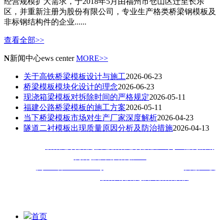
经营规模扩大需求，于2018年5月由福州市仓山区迁至长乐
区，并重新注册为股份有限公司，专业生产格类桥梁钢模板及
非标钢结构件的企业......
查看全部>>
N
新闻中心
ews center
MORE>>
关于高铁桥梁模板设计与施工
2026-06-23
桥梁模板模块化设计的理念
2026-06-23
现浇箱梁模板对拆除时间的严格规定
2026-05-11
福建公路桥梁模板的施工方案
2026-05-11
当下桥梁模板市场对生产厂家深度解析
2026-04-23
隧道二衬模板出现质量原因分析及防治措施
2026-04-13
热门搜索：
桥梁建筑模板
,
福建桥梁建筑模板厂家
,
工程机械钢
构件
,
福州钢结构加工
备案号：
闽ICP备18020413号
技术支持：
技术支持：
百诚互联
福建佳旺工程机械公司主
营
桥梁钢模板
,
福州桥梁模板
,福建
钢
模等钢结构加工工程,深受厦门,漳州,泉州,宁德,莆田,三明,南平,
龙岩,福清等地客户喜爱
首页