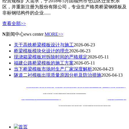
经营规模扩大需求，于2018年5月由福州市仓山区迁至长乐
区，并重新注册为股份有限公司，专业生产格类桥梁钢模板及
非标钢结构件的企业......
查看全部>>
N
新闻中心
ews center
MORE>>
关于高铁桥梁模板设计与施工
2026-06-23
桥梁模板模块化设计的理念
2026-06-23
现浇箱梁模板对拆除时间的严格规定
2026-05-11
福建公路桥梁模板的施工方案
2026-05-11
当下桥梁模板市场对生产厂家深度解析
2026-04-23
隧道二衬模板出现质量原因分析及防治措施
2026-04-13
热门搜索：
桥梁建筑模板
,
福建桥梁建筑模板厂家
,
工程机械钢
构件
,
福州钢结构加工
备案号：
闽ICP备18020413号
技术支持：
技术支持：
百诚互联
福建佳旺工程机械公司主
营
桥梁钢模板
,
福州桥梁模板
,福建
钢
模等钢结构加工工程,深受厦门,漳州,泉州,宁德,莆田,三明,南平,
龙岩,福清等地客户喜爱
首页