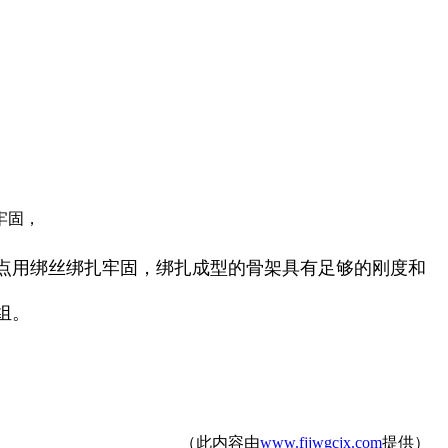
牢固，
点用绑丝绑扎牢固，绑扎成型的骨架具有足够的刚度和
组。
（此内容由
www.fjjwgcjx.com
提供）