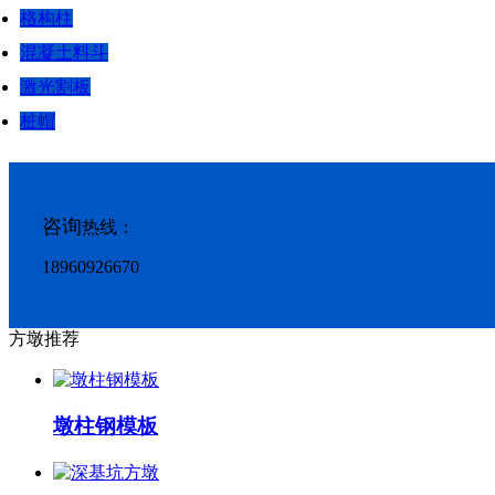
格构柱
混凝土料斗
激光割板
桩帽
咨询
热线：
18960926670
方墩推荐
墩柱钢模板