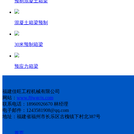
预制混凝土箱梁
混凝土箱梁预制
30米预制箱梁
预应力箱梁
联系我们
福建佳旺工程机械有限公司
网站：
www.fjjwgcjx.com
联系电话：18960926670 林经理
电子邮件：1243581908@qq.com
地址：福建省福州市长乐区古槐镇下村北387号
首页