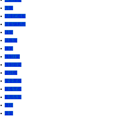
方墩
防撞栏模板
非标钢构件
挂篮
花瓶墩
梯笼
预制T梁
预制箱梁
圆柱模
安全爬梯
标准平模
船用吊架
墩柱
盖梁