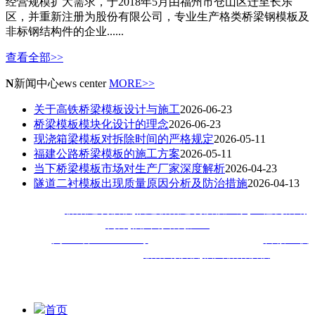
经营规模扩大需求，于2018年5月由福州市仓山区迁至长乐
区，并重新注册为股份有限公司，专业生产格类桥梁钢模板及
非标钢结构件的企业......
查看全部>>
N
新闻中心
ews center
MORE>>
关于高铁桥梁模板设计与施工
2026-06-23
桥梁模板模块化设计的理念
2026-06-23
现浇箱梁模板对拆除时间的严格规定
2026-05-11
福建公路桥梁模板的施工方案
2026-05-11
当下桥梁模板市场对生产厂家深度解析
2026-04-23
隧道二衬模板出现质量原因分析及防治措施
2026-04-13
热门搜索：
桥梁建筑模板
,
福建桥梁建筑模板厂家
,
工程机械钢
构件
,
福州钢结构加工
备案号：
闽ICP备18020413号
技术支持：
技术支持：
百诚互联
福建佳旺工程机械公司主
营
桥梁钢模板
,
福州桥梁模板
,福建
钢
模等钢结构加工工程,深受厦门,漳州,泉州,宁德,莆田,三明,南平,
龙岩,福清等地客户喜爱
首页