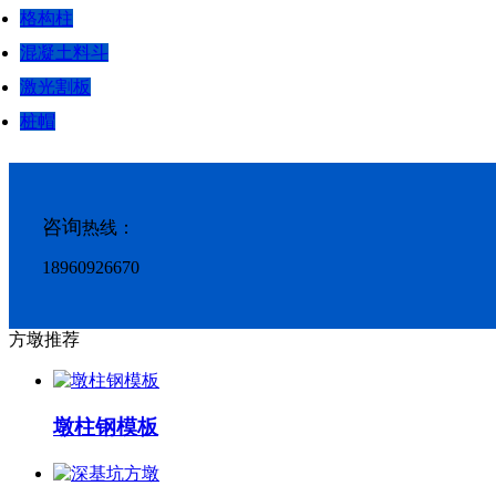
格构柱
混凝土料斗
激光割板
桩帽
咨询
热线：
18960926670
方墩推荐
墩柱钢模板