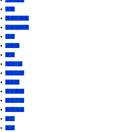
方墩
防撞栏模板
非标钢构件
挂篮
花瓶墩
梯笼
预制T梁
预制箱梁
圆柱模
安全爬梯
标准平模
船用吊架
墩柱
盖梁