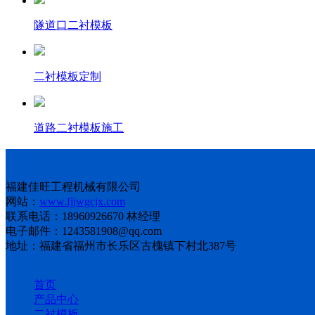
隧道口二衬模板
二衬模板定制
道路二衬模板施工
联系我们
福建佳旺工程机械有限公司
网站：
www.fjjwgcjx.com
联系电话：18960926670 林经理
电子邮件：1243581908@qq.com
地址：福建省福州市长乐区古槐镇下村北387号
首页
产品中心
二衬模板