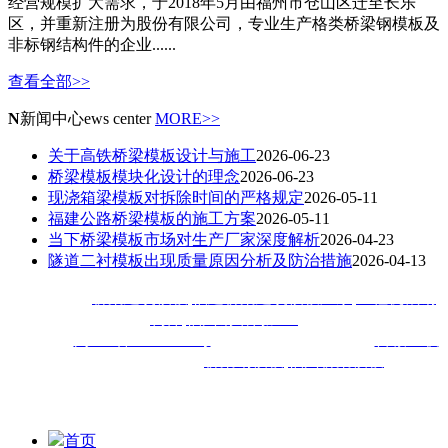
经营规模扩大需求，于2018年5月由福州市仓山区迁至长乐
区，并重新注册为股份有限公司，专业生产格类桥梁钢模板及
非标钢结构件的企业......
查看全部>>
N
新闻中心
ews center
MORE>>
关于高铁桥梁模板设计与施工
2026-06-23
桥梁模板模块化设计的理念
2026-06-23
现浇箱梁模板对拆除时间的严格规定
2026-05-11
福建公路桥梁模板的施工方案
2026-05-11
当下桥梁模板市场对生产厂家深度解析
2026-04-23
隧道二衬模板出现质量原因分析及防治措施
2026-04-13
热门搜索：
桥梁建筑模板
,
福建桥梁建筑模板厂家
,
工程机械钢
构件
,
福州钢结构加工
备案号：
闽ICP备18020413号
技术支持：
技术支持：
百诚互联
福建佳旺工程机械公司主
营
桥梁钢模板
,
福州桥梁模板
,福建
钢
模等钢结构加工工程,深受厦门,漳州,泉州,宁德,莆田,三明,南平,
龙岩,福清等地客户喜爱
首页